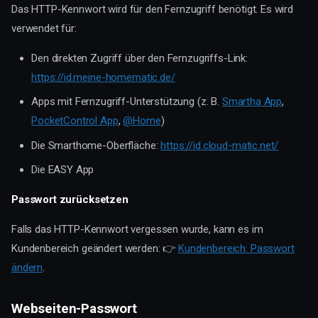
Das HTTP-Kennwort wird für den Fernzugriff benötigt. Es wird
verwendet für:
Den direkten Zugriff über den Fernzugriffs-Link:
https://id.meine-homematic.de/
Apps mit Fernzugriff-Unterstützung (z. B.
Smartha App
,
PocketControl App
,
@Home
)
Die Smarthome-Oberfläche:
https://id.cloud-matic.net/
Die EASY App
Registrierung über die Zentrale
Passwort zurücksetzen
HomeMatic
smartha home
Falls das HTTP-Kennwort vergessen wurde, kann es im
Registrierung über die Webseite
Kundenbereich geändert werden: 👉
Kundenbereich: Passwort
CloudMatic-Konto mit einer
ändern
.
Zentrale verknüpfen
HomeMatic
Webseiten-Passwort
smartha home